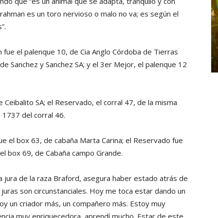
iendo que “es un animal que se adapta, tranquilo y con
ahman es un toro nervioso o malo no va; es según el
”.
 fue el palenque 10, de Cia Anglo Córdoba de Tierras
, de Sanchez y Sanchez SA; y el 3er Mejor, el palenque 12
 Ceibalito SA; el Reservado, el corral 47, de la misma
P 1737 del corral 46.
ue el box 63, de cabaña Marta Carina; el Reservado fue
ue el box 69, de Cabaña campo Grande.
la jura de la raza Braford, asegura haber estado atrás de
 juras son circunstanciales. Hoy me toca estar dando un
 Soy un criador más, un compañero más. Estoy muy
encia muy enriquecedora, aprendí mucho. Estar de este