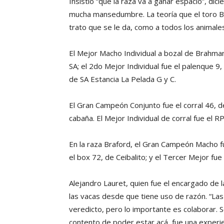
Insistió “que la raza va a ganar espacio”, dic
mucha mansedumbre. La teoría que el toro Br
trato que se le da, como a todos los animales
El Mejor Macho Individual a bozal de Brahman
SA; el 2do Mejor Individual fue el palenque 9
de SA Estancia La Pelada G y C.
El Gran Campeón Conjunto fue el corral 46, de
cabaña. El Mejor Individual de corral fue el R
En la raza Braford, el Gran Campeón Macho f
el box 72, de Ceibalito; y el Tercer Mejor f
Alejandro Lauret, quien fue el encargado de 
las vacas desde que tiene uso de razón. “Las
veredicto, pero lo importante es colaborar.
contento de poder estar acá, fue una experi