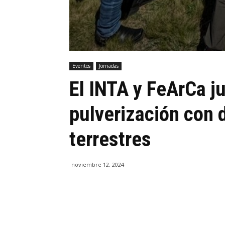
Eventos
Jornadas
El INTA y FeArCa j
pulverización con 
terrestres
noviembre 12, 2024