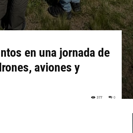
untos en una jornada de
drones, aviones y
377
0