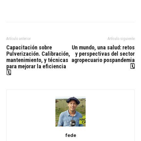
Artículo anterior
Artículo siguiente
Capacitación sobre
Un mundo, una salud: retos
Pulverización. Calibración,
y perspectivas del sector
mantenimiento, y técnicas
agropecuario pospandemia
para mejorar la eficiencia
🗓
🗓
fede