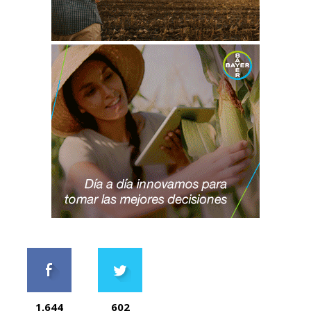
1,644
602