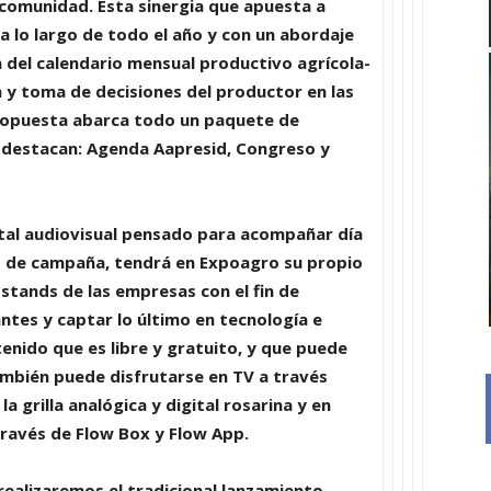
a comunidad
. Esta sinergia que apuesta a
a lo largo de todo el año
y con un abordaje
n del
calendario mensual productivo agrícola-
n y toma de decisiones del productor en las
propuesta abarca todo un paquete de
e destacan:
Agenda Aapresid, Congreso y
ital audiovisual pensado para
acompañar día
es de campaña
, tendrá en Expoagro su propio
 stands de las empresas con el fin de
ntes y captar lo último en tecnología e
enido que es libre y gratuito, y que puede
mbién puede disfrutarse en TV a través
 la grilla analógica y digital rosarina y en
 través de
Flow Box
y
Flow App
.
 realizaremos el tradicional lanzamiento