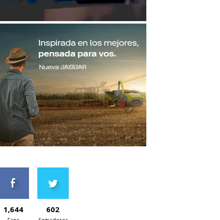
1,644
602
Fans
Seguidores