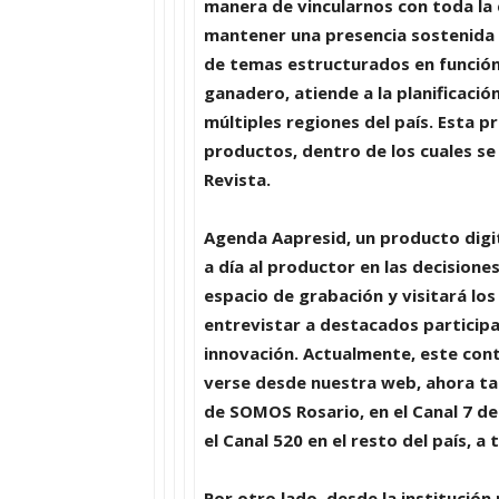
manera de vincularnos con toda l
mantener una
presencia sostenida 
de temas estructurados en funció
ganadero, atiende a la planificació
múltiples regiones del país
. Esta 
productos, dentro de los cuales s
Revista
.
Agenda Aapresid
, un producto dig
a día al productor en las decision
espacio de grabación y visitará los
entrevistar a destacados participa
innovación. Actualmente, este cont
verse desde nuestra web, ahora ta
de
SOMOS Rosario
, en el
Canal 7
de
el
Canal 520
en el resto del país, a
Por otro lado, desde la institución