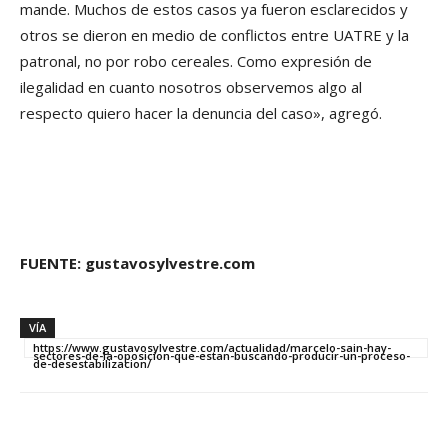
mande. Muchos de estos casos ya fueron esclarecidos y
otros se dieron en medio de conflictos entre UATRE y la
patronal, no por robo cereales. Como expresión de
ilegalidad en cuanto nosotros observemos algo al
respecto quiero hacer la denuncia del caso», agregó.
FUENTE: gustavosylvestre.com
VÍA
https://www.gustavosylvestre.com/actualidad/marcelo-sain-hay-
sectores-de-la-oposicion-que-estan-buscando-producir-un-proceso-
de-desestabilizacion/