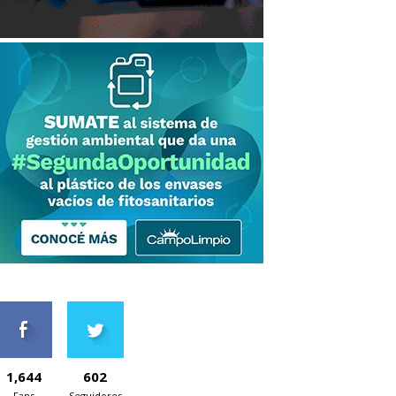
1,644
602
Fans
Seguidores