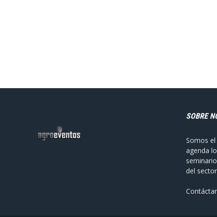
SOBRE N
Somos el 
agenda lo
seminario
del sector
Contácta