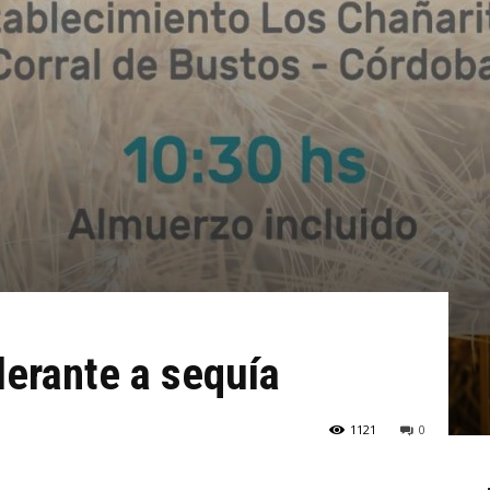
lerante a sequía
1121
0