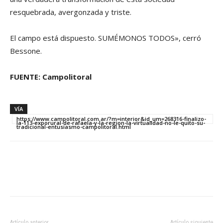
resquebrada, avergonzada y triste.
El campo está dispuesto. SUMÉMONOS TODOS», cerró
Bessone.
FUENTE: Campolitoral
VÍA
https://www.campolitoral.com.ar/?m=interior&id_um=268316-finalizo-
la-113-exporural-de-rafaela-y-la-region-la-virtualidad-no-le-quito-su-
tradicional-entusiasmo-campolitoral.html
Artículo anterior
Artículo siguiente