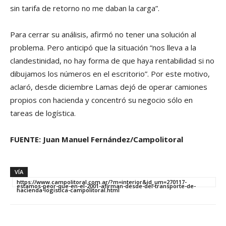
sin tarifa de retorno no me daban la carga”.
Para cerrar su análisis, afirmó no tener una solución al
problema. Pero anticipó que la situación “nos lleva a la
clandestinidad, no hay forma de que haya rentabilidad si no
dibujamos los números en el escritorio”. Por este motivo,
aclaró, desde diciembre Lamas dejó de operar camiones
propios con hacienda y concentró su negocio sólo en
tareas de logística.
FUENTE: Juan Manuel Fernández/Campolitoral
VÍA
https://www.campolitoral.com.ar/?m=interior&id_um=270117-
estamos-peor-que-en-el-2001-afirman-desde-del-transporte-de-
hacienda-logistica-campolitoral.html