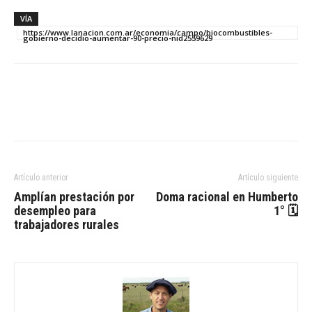
VÍA
https://www.lanacion.com.ar/economia/campo/biocombustibles-
gobierno-decidio-aumentar-90-precio-nid2559629
Artículo anterior
Artículo siguiente
Amplían prestación por
Doma racional en Humberto
desempleo para
1° 🗓
trabajadores rurales