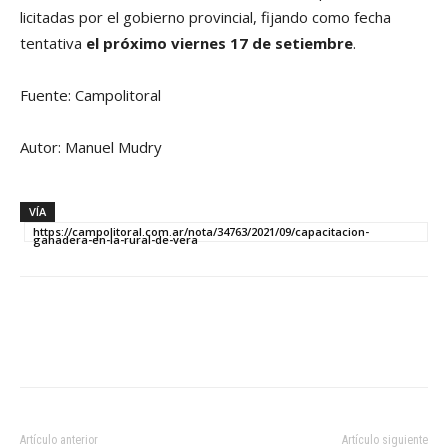
licitadas por el gobierno provincial, fijando como fecha
tentativa
el próximo viernes 17 de setiembre
.
Fuente: Campolitoral
Autor: Manuel Mudry
VÍA
https://campolitoral.com.ar/nota/34763/2021/09/capacitacion-
ganadera-en-la-rural-de-vera
Artículo anterior
Artículo siguiente