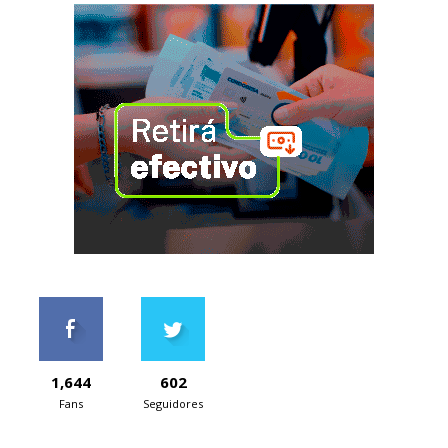
1,644
602
Fans
Seguidores