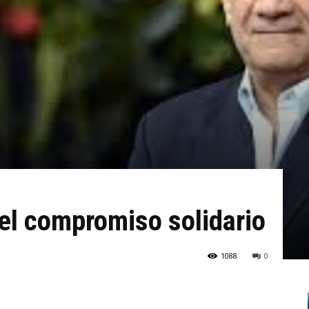
l compromiso solidario
1088
0