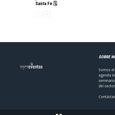
Santa Fe 🗓
SOBRE N
Somos el 
agenda lo
seminario
del sector
Contácta