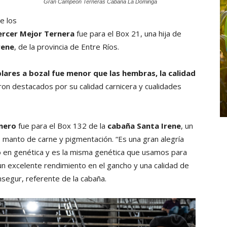
Gran Campeón Terneras Cabaña La Dominga
e los
ercer Mejor Ternera
fue para el Box 21, una hija de
rene
, de la provincia de Entre Ríos.
plares a bozal fue menor que las hembras, la calidad
ron destacados por su calidad carnicera y cualidades
nero
fue para el Box 132 de la
cabaña Santa Irene
, un
 manto de carne y pigmentación. “Es una gran alegría
o en genética y es la misma genética que usamos para
 un excelente rendimiento en el gancho y una calidad de
segur, referente de la cabaña.