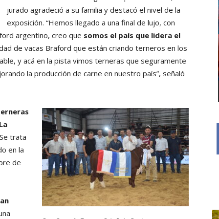
jurado agradeció a su familia y destacó el nivel de la
exposición. “Hemos llegado a una final de lujo, con
ford argentino, creo que
somos el país que lidera el
ntidad de vacas Braford que están criando terneros en los
ble, y acá en la pista vimos terneras que seguramente
rando la producción de carne en nuestro país”, señaló
erneras
La
 Se trata
o en la
bre de
ran
 una