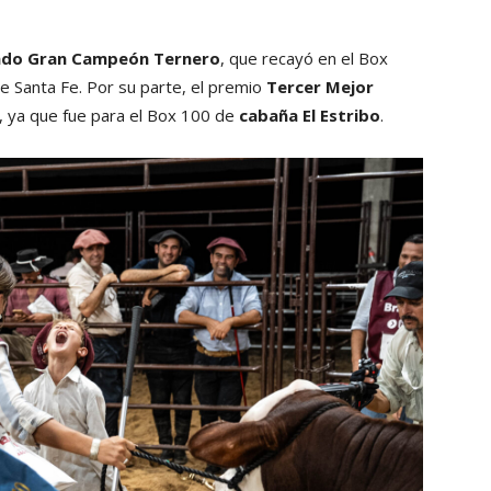
ado Gran Campeón Ternero
, que recayó en el Box
 de Santa Fe. Por su parte, el premio
Tercer Mejor
, ya que fue para el Box 100 de
cabaña El Estribo
.