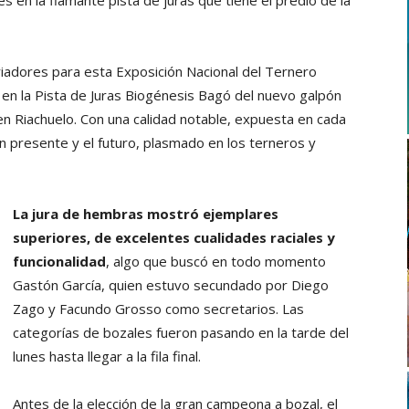
 en la flamante pista de juras que tiene el predio de la
criadores para esta Exposición Nacional del Ternero
en la Pista de Juras Biogénesis Bagó del nuevo galpón
 en Riachuelo. Con una calidad notable, expuesta en cada
ran presente y el futuro, plasmado en los terneros y
La jura de hembras mostró ejemplares
superiores, de excelentes cualidades raciales y
funcionalidad
, algo que buscó en todo momento
Gastón García, quien estuvo secundado por Diego
Zago y Facundo Grosso como secretarios. Las
categorías de bozales fueron pasando en la tarde del
lunes hasta llegar a la fila final.
Antes de la elección de la gran campeona a bozal, el