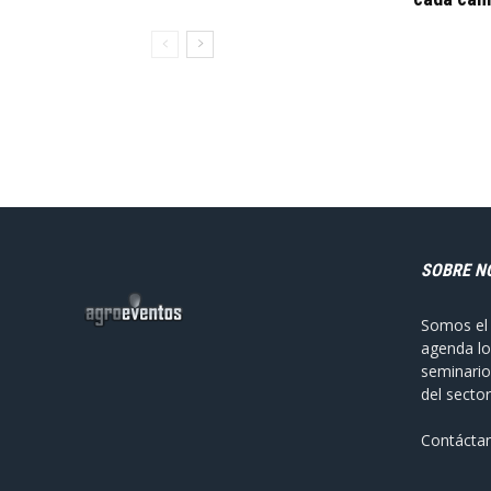
SOBRE N
Somos el 
agenda lo
seminario
del sector
Contácta