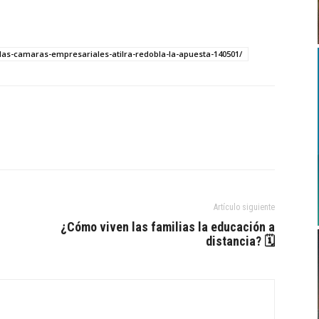
las-camaras-empresariales-atilra-redobla-la-apuesta-140501/
Artículo siguiente
¿Cómo viven las familias la educación a
distancia? 🗓