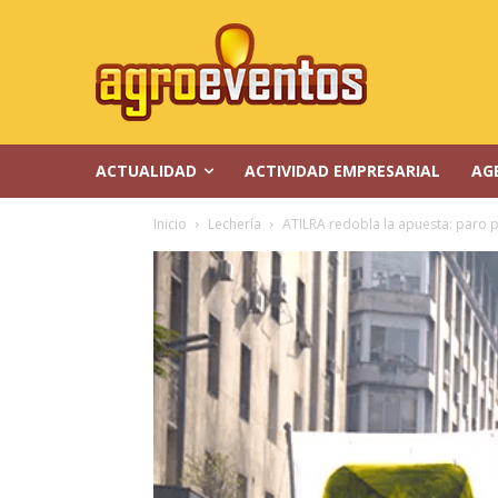
ACTUALIDAD
ACTIVIDAD EMPRESARIAL
AG
Inicio
Lechería
ATILRA redobla la apuesta: paro 