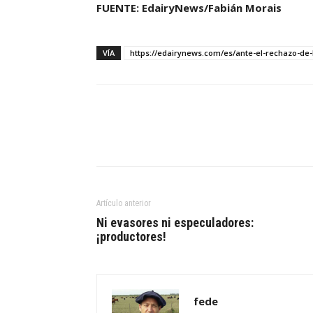
FUENTE: EdairyNews/Fabián Morais
VÍA
https://edairynews.com/es/ante-el-rechazo-de-
Artículo anterior
Ni evasores ni especuladores:
¡productores!
fede