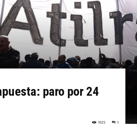
apuesta: paro por 24
1025
0