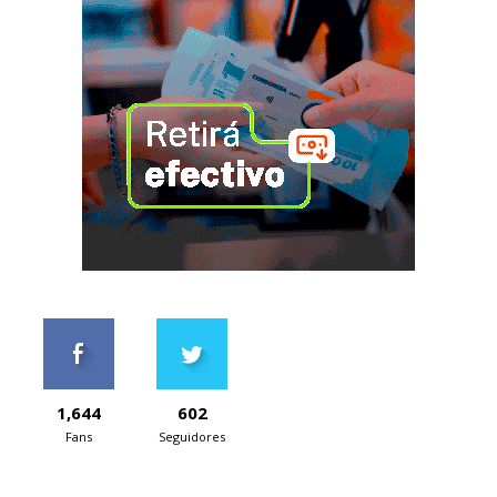
1,644
602
Fans
Seguidores