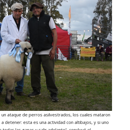
 un ataque de perros asilvestrados, los cuales mataron
 a detener: esta es una actividad con altibajos, y si uno
todas las ganas y salir adelante”, concluyó el