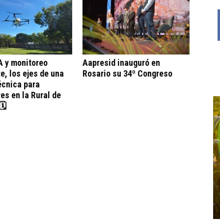
A y monitoreo
Aapresid inauguró en
te, los ejes de una
Rosario su 34º Congreso
écnica para
es en la Rural de
🗓