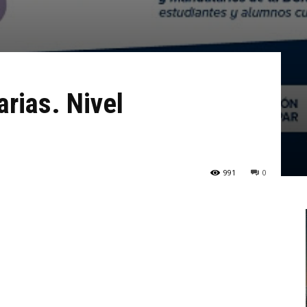
rias. Nivel
991
0