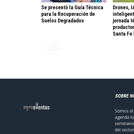
Se presentó la Guía Técnica
Drones, I
para la Recuperación de
inteligen
Suelos Degradados
jornada t
productor
Santa Fe 
SOBRE N
Somos el 
agenda lo
seminario
del sector