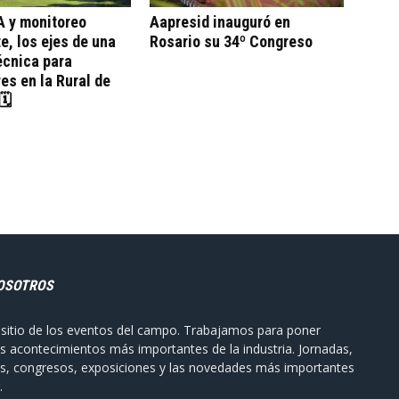
A y monitoreo
Aapresid inauguró en
te, los ejes de una
Rosario su 34º Congreso
écnica para
es en la Rural de
🗓
OSOTROS
sitio de los eventos del campo. Trabajamos para poner
s acontecimientos más importantes de la industria. Jornadas,
s, congresos, exposiciones y las novedades más importantes
.