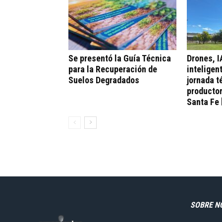
Se presentó la Guía Técnica
Drones, I
para la Recuperación de
inteligen
Suelos Degradados
jornada t
productor
Santa Fe 
SOBRE N