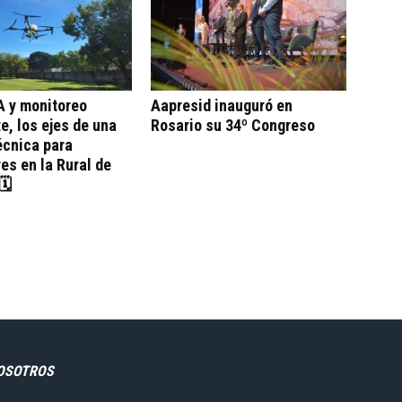
A y monitoreo
Aapresid inauguró en
te, los ejes de una
Rosario su 34º Congreso
écnica para
es en la Rural de
🗓
OSOTROS