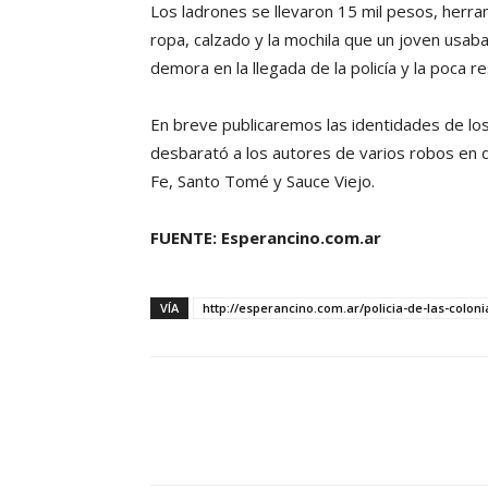
Los ladrones se llevaron 15 mil pesos, herram
ropa, calzado y la mochila que un joven usaba
demora en la llegada de la policía y la poca 
En breve publicaremos las identidades de los
desbarató a los autores de varios robos en d
Fe, Santo Tomé y Sauce Viejo.
FUENTE: Esperancino.com.ar
VÍA
http://esperancino.com.ar/policia-de-las-colon