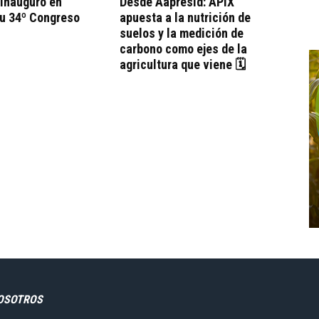
 inauguró en
Desde Aapresid: APIX
su 34º Congreso
apuesta a la nutrición de
suelos y la medición de
carbono como ejes de la
agricultura que viene 🗓
OSOTROS