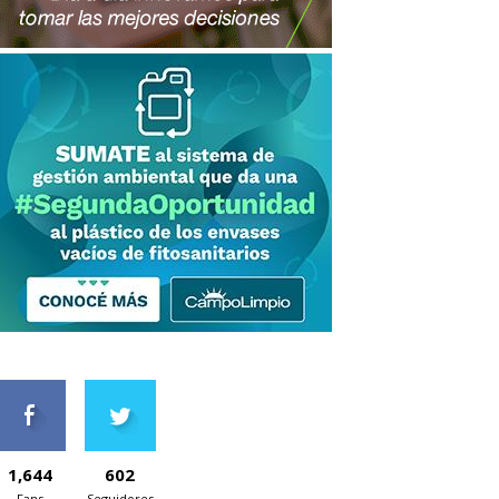
1,644
602
Fans
Seguidores